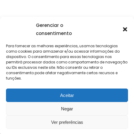
Paginação
Gerenciar o
01
02
03
consentimento
de
Para fornecer as melhores experiências, usamos tecnologias
como cookies para armazenar e/ou acessar informações do
posts
dispositivo. O consentimento para essas tecnologias nos
permitirá processar dados como comportamento de navegação
ou IDs exclusivos neste site. Não consentir ou retirar o
consentimento pode afetar negativamente certos recursos e
funções.
Aceitar
Negar
2003-2022 © Danza. Todos os direitos
Ver preferências
reservados